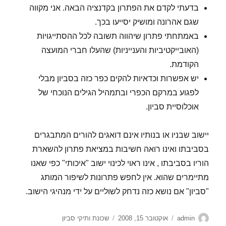
בדעתי לקדם את הפתרון בקדנציה הבאה. אני מקווה
שגם אהרונה ומושיק יסייעו בכך.
באמתחתי פתרון שיהווה תשובה לכל ההסתייגויות
(האובייקטיביות והענייניות) שהעלו חברי המועצה
הקודמת.
יש אפשרות וכדאיות להקים כפר כזה בסביון מבלי
לפגוע במרקם הכפרי ובתמהיל הגילים הנוכחי של
אוכלוסיית סביון.
יישוב שבניו או בנותיו אינם דואגים להורים המתבגרים
בסביבתו ואינו רואה חשיבות במציאת פתרון להשארת
הוריו בסביבתו , אינו ראוי לכינוי ישוב "איכותי" כפי שאנו
מתיימרים שהוא. אין לחפש פתרונות לשיפור המותג
"סביון" אם נושא כזה נדחק לשוליים על ידי מנהיגי הישוב.
מחבר
פורסם
קטגוריות
admin
אוקטובר 15, 2008
שכונת ותיקי סביון