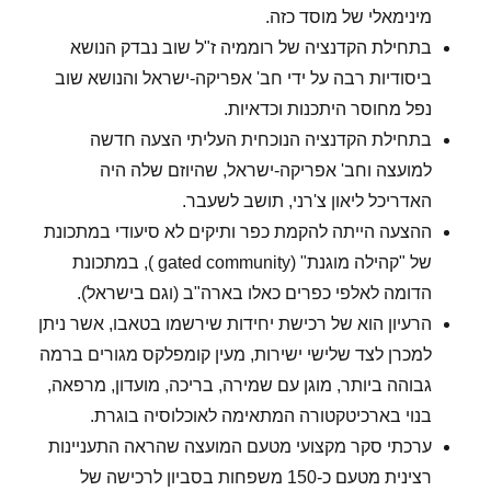
מינימאלי של מוסד כזה.
בתחילת הקדנציה של רוממיה ז"ל שוב נבדק הנושא
ביסודיות רבה על ידי חב' אפריקה-ישראל והנושא שוב
נפל מחוסר היתכנות וכדאיות.
בתחילת הקדנציה הנוכחית העליתי הצעה חדשה
למועצה וחב' אפריקה-ישראל, שהיוזם שלה היה
האדריכל ליאון צ'רני, תושב לשעבר.
ההצעה הייתה להקמת כפר ותיקים לא סיעודי במתכונת
של "קהילה מוגנת" (gated community ), במתכונת
הדומה לאלפי כפרים כאלו בארה"ב (וגם בישראל).
הרעיון הוא של רכישת יחידות שירשמו בטאבו, אשר ניתן
למכרן לצד שלישי ישירות, מעין קומפלקס מגורים ברמה
גבוהה ביותר, מוגן עם שמירה, בריכה, מועדון, מרפאה,
בנוי בארכיטקטורה המתאימה לאוכלוסיה בוגרת.
ערכתי סקר מקצועי מטעם המועצה שהראה התעניינות
רצינית מטעם כ-150 משפחות בסביון לרכישה של