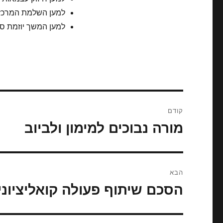
למען השלמת המרכז ה
למען המשך יוזמת סי
ניווט
קודם
מורה נבוכים למימון ולביוב
הפוסט
הקודם:
הבא
הסכם שיתוף פעולה קואליציוני
הפוסט
הבא: